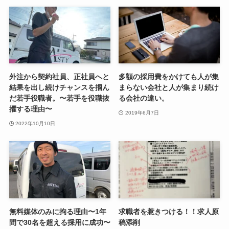
外注から契約社員、正社員へと
多額の採用費をかけても人が集
結果を出し続けチャンスを掴ん
まらない会社と人が集まり続け
だ若手役職者。〜若手を役職抜
る会社の違い。
擢する理由〜
2019年6月7日
2022年10月10日
無料媒体のみに拘る理由〜1年
求職者を惹きつける！！求人原
間で30名を超える採用に成功〜
稿添削